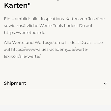
Karten"
Ein Überblick aller Inspirations-Karten von Josefine
sowie zusätzliche Werte-Tools findest Du auf
https://wertetools.de
Alle Werte und Wertesysteme findest Du als Liste
auf
https://www.values-academy.de/werte-
lexikon/alle-werte/
Shipment
Shipping costs depend on the
weight and the
destination country
.
Simply add products to your shopping cart and