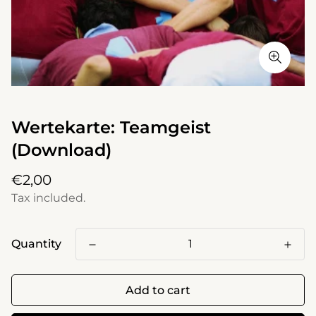
Wertekarte: Teamgeist
(Download)
Regular
€2,00
price
Tax included.
Quantity
Add to cart